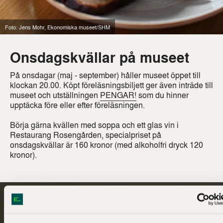
Foto: Jens Mohr, Ekonomiska museet/SHM
Onsdagskvällar på museet
På onsdagar (maj - september) håller museet öppet till
klockan 20.00. Köpt föreläsningsbiljett ger även inträde till
museet och utställningen
PENGAR!
som du hinner
upptäcka före eller efter föreläsningen.
Börja gärna kvällen med soppa och ett glas vin i
Restaurang Rosengården, specialpriset på
onsdagskvällar är 160 kronor (med alkoholfri dryck 120
kronor).