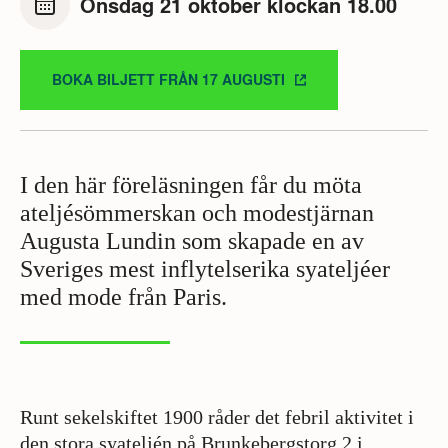
Onsdag 21 oktober klockan 18.00
BOKA BILJETT FRÅN 17 AUGUSTI
I den här föreläsningen får du möta
ateljésömmerskan och modestjärnan
Augusta Lundin som skapade en av
Sveriges mest inflytelserika syateljéer
med mode från Paris.
Runt sekelskiftet 1900 råder det febril aktivitet i
den stora syateljén på Brunkebergstorg 2 i