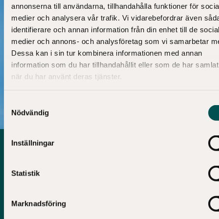
annonserna till användarna, tillhandahålla funktioner för socia
medier och analysera vår trafik. Vi vidarebefordrar även såd
identifierare och annan information från din enhet till de socia
medier och annons- och analysföretag som vi samarbetar m
Dessa kan i sin tur kombinera informationen med annan
information som du har tillhandahållit eller som de har samlat
när du har använt deras tjänster.
Samtyckesval
Nödvändig
Photo: Jens Mohr, Economy Museum/SHM
Inställningar
En biljett – två museer
Din biljett ger dig tillgång till både vårt museum och
Statistik
Historiska museet – allt under ett och samma tak!
Marknadsföring
PRISER OCH BILJETTER