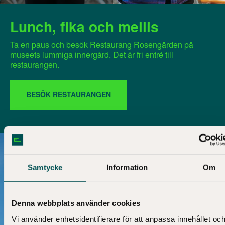
Lunch, fika och mellis
Ta en paus och besök Restaurang Rosengården på
museets lummiga innergård. Det är fri entré till
restaurangen.
BESÖK RESTAURANGEN
Samtycke
Information
Om
Denna webbplats använder cookies
Vi använder enhetsidentifierare för att anpassa innehållet oc