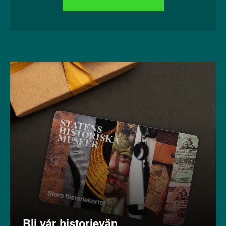
Bli vår historievän