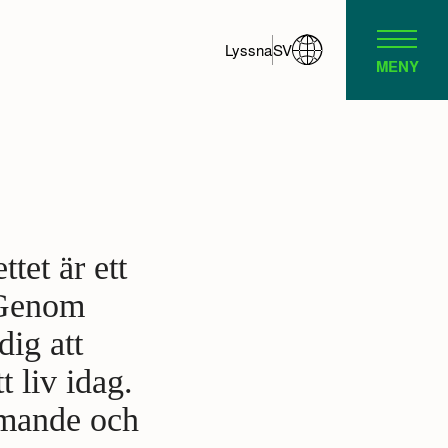
Lyssna
SV
MENY
et är ett
 Genom
dig att
t liv idag.
mmande och