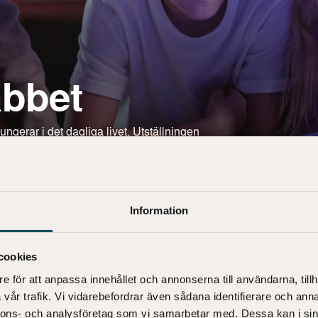
bbet
erar i det dagliga livet. Utställningen
på högstadiet och gymnasiet, men alla är
ra plats för föräldrar och familjer som
Information
cookies
e för att anpassa innehållet och annonserna till användarna, tillh
vår trafik. Vi vidarebefordrar även sådana identifierare och anna
nnons- och analysföretag som vi samarbetar med. Dessa kan i sin