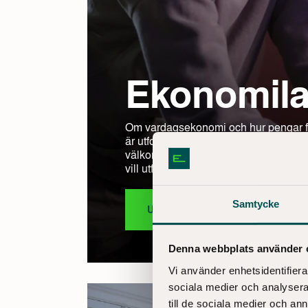
Ekonomila
Om vardagsekonomi och hur pengar fung
är utformad för att passa skolelever 
välkomna. Ekonomilabbet är också en b
vill utforska ekonomi tillsammans.
Samtycke
UTFORSKA EKONOMILABBET
Denna webbplats använder 
Vi använder enhetsidentifierar
sociala medier och analysera 
till de sociala medier och a