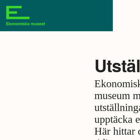
Utstä
Ekonomiska
museum me
utställning
upptäcka ek
Här hittar