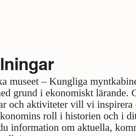
llningar
 museet – Kungliga myntkabinett
d grund i ekonomiskt lärande.
ar och aktiviteter vill vi inspirera 
onomins roll i historien och i dit
 du information om aktuella, ko