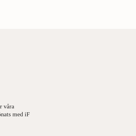
r våra
önats med iF