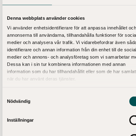
Denna webbplats använder cookies
Vi använder enhetsidentifierare för att anpassa innehållet oc
annonserna till användarna, tillhandahålla funktioner för socia
medier och analysera vår trafik. Vi vidarebefordrar även såd
identifierare och annan information från din enhet till de socia
medier och annons- och analysföretag som vi samarbetar m
Dessa kan i sin tur kombinera informationen med annan
information som du har tillhandahållit eller som de har samlat
när du har använt deras tjänster.
Samtyckesval
Nödvändig
2018-01-30
dir pressbild Cecilia Skingsley high
140918
Inställningar
Cecilia Skingsley, vice riksbankschef, föreläser om