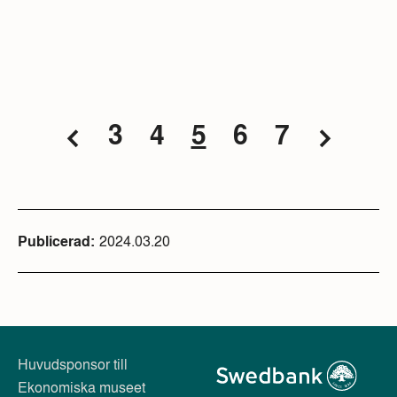
3
4
5
6
7
Publicerad
2024.03.20
Huvudsponsor till
Ekonomiska museet