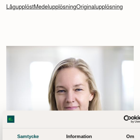
Lågupplöst
Medelupplösning
Originalupplösning
Samtycke
Information
Om