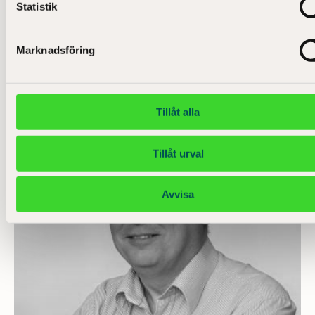
E-kronor
Statistik
Lågupplöst
Medelupplösning
Originalupplösning
Marknadsföring
Tillåt alla
Tillåt urval
Avvisa