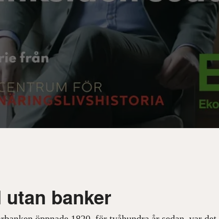
d utan banker
arbanken öppnade 1820, för tvåhundra år sedan, var det