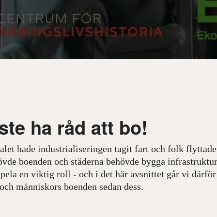
te ha råd att bo!
let hade industrialiseringen tagit fart och folk flyttade 
vde boenden och städerna behövde bygga infrastruktu
pela en viktig roll - och i det här avsnittet går vi därf
t och människors boenden sedan dess.