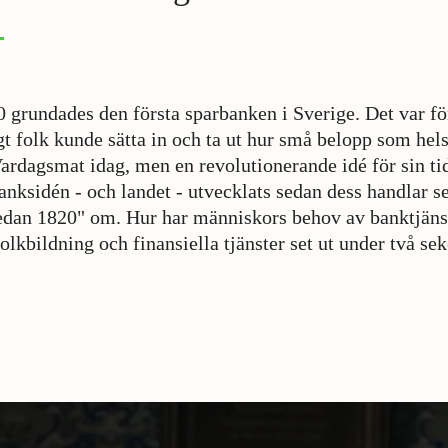
0 grundades den första sparbanken i Sverige. Det var f
gt folk kunde sätta in och ta ut hur små belopp som helst
Vardagsmat idag, men en revolutionerande idé för sin ti
anksidén - och landet - utvecklats sedan dess handlar s
edan 1820" om. Hur har människors behov av banktjäns
kbildning och finansiella tjänster set ut under två seke