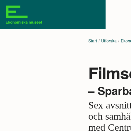
Start
Utforska
Ekono
Films
– Sparb
Sex avsni
och samhäl
med Centru