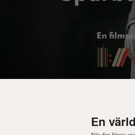
En värl
När den första sp