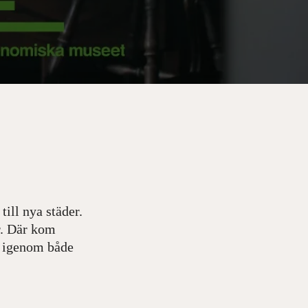
till nya städer.
r. Där kom
ör igenom både