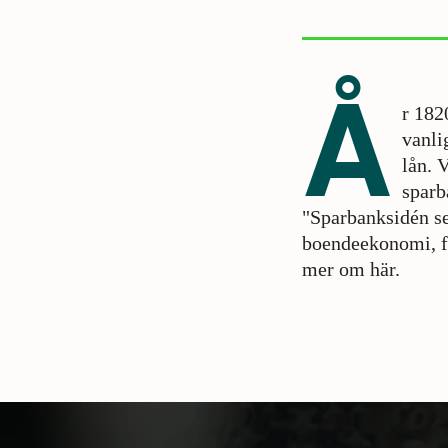
Å
r 182
vanli
lån. 
sparb
"Sparbanksidén s
boendeekonomi, fol
mer om här.