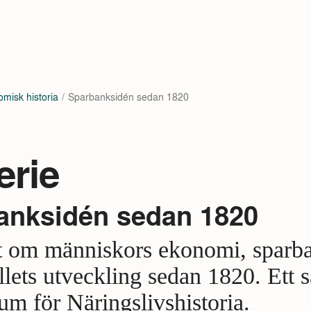
misk historia
Sparbanksidén sedan 1820
erie
anksidén sedan 1820
tt om människors ekonomi, sparb
lets utveckling sedan 1820. Ett 
m för Näringslivshistoria.