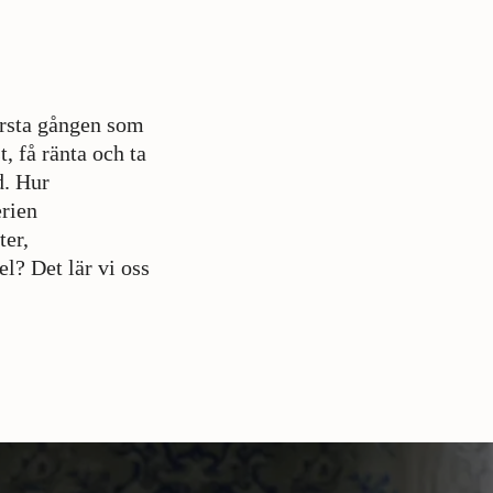
örsta gången som
, få ränta och ta
d. Hur
erien
ter,
l? Det lär vi oss