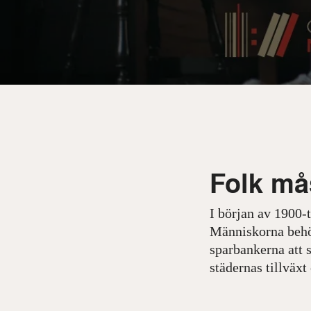
Folk mås
I början av 1900-ta
Människorna behö
sparbankerna att s
städernas tillväx