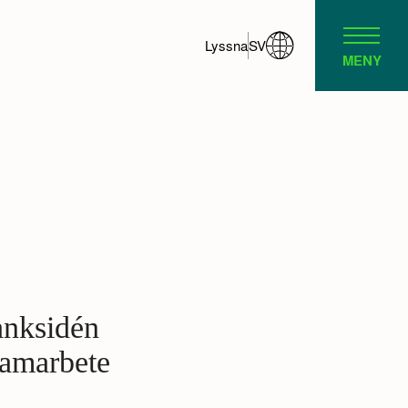
Lyssna
SV
MENY
anksidén
samarbete