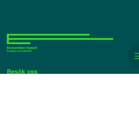
Besök oss
Utställningar
På gång
Utforska
Skola
Om museet