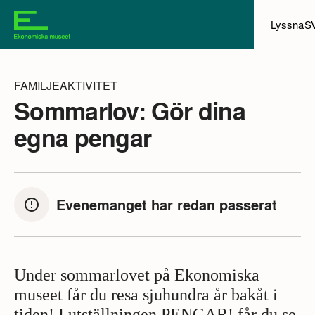
Lyssna
S
FAMILJEAKTIVITET
Sommarlov: Gör dina
egna pengar
Evenemanget har redan passerat
Under sommarlovet på Ekonomiska
museet får du resa sjuhundra år bakåt i
tiden! I utställningen PENGAR! får du se