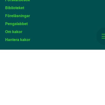
Biblioteket
Föreläsningar
Pengalabbet
Om kakor
Hantera kakor
Narvavägen 17, 114 84 Stockholm
Besök oss:
Växel: 08 519 556 00 / Entré: 08
Kontakta oss:
519 556 20 /
info@ekonomiskamuseet.se