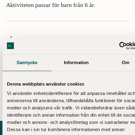
Aktiviteten passar för barn från 6 år.
Aktiviteten är gratis för barn, men platsbiljett krävs
för både vuxna och barn. Hämta platsbiljett i
informationsdisken. Först till kvarn, ingen
förbokning. Begränsat antal biljetter. Vuxna betalar
inträde till museet.
Samtycke
Information
Om
Adress: Narvavägen 13–17
Tunnelbana: Karlaplan eller Östermalmstorg
Denna webbplats använder cookies
Vi använder enhetsidentifierare för att anpassa innehållet oc
annonserna till användarna, tillhandahålla funktioner för socia
medier och analysera vår trafik. Vi vidarebefordrar även såd
identifierare och annan information från din enhet till de socia
medier och annons- och analysföretag som vi samarbetar m
Dessa kan i sin tur kombinera informationen med annan
Huvudsponsor till