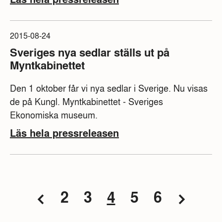
september anknyter föreläsningarna till den
tillfälliga utställningen Labyrinten - om bistånd,
rikedom, fattigdom, vi och dom. Först ut är Ulf
2015-08-24
Frödin som pratar om sitt tecknande och vad man
Sveriges nya sedlar ställs ut på
egentligen kan skratta åt.
Myntkabinettet
Den 1 oktober får vi nya sedlar i Sverige. Nu visas
de på Kungl. Myntkabinettet - Sveriges
Ekonomiska museum.
Läs hela pressreleasen
2
3
4
5
6