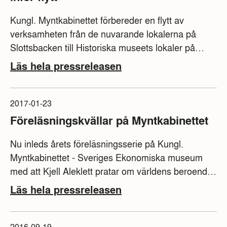
Kungl. Myntkabinettet förbereder en flytt av
verksamheten från de nuvarande lokalerna på
Slottsbacken till Historiska museets lokaler på
Narvavägen. 31 mars är sista chansen att besöka
Läs hela pressreleasen
flera av de nuvarande utställningarna. Museets
entréplan med utställningen om all världens pengar
håller öppet till 20 augusti 2017.
2017-01-23
Föreläsningskvällar på Myntkabinettet
Nu inleds årets föreläsningsserie på Kungl.
Myntkabinettet - Sveriges Ekonomiska museum
med att Kjell Aleklett pratar om världens beroende
av olja den 25 januari. De flesta föreläsningarna
Läs hela pressreleasen
anknyter till ämnet ekonomi och den 15 februari
ger Robert Bergqvist en aktuell analys av det
globala ekonomiska läget.
2016-09-19