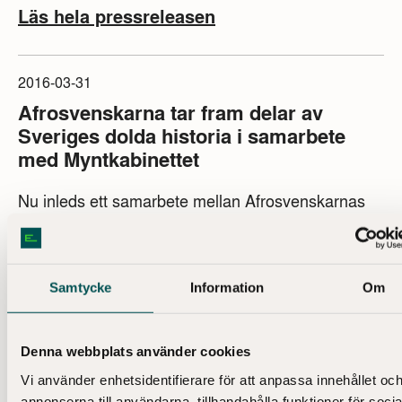
framtid". I föreläsningsprogrammet finns ämnen
Läs hela pressreleasen
som Brexit, årets Ekonomipristagare och
Stockholmsbörsen. Bodil Jönsson pratar utifrån sin
nya bok "Tio tankar om arbete" och Annika Rembe,
2016-03-31
generaldirektör för Svenska Institutet, pratar om
Afrosvenskarna tar fram delar av
vad ett starkt förtroende för Sverige kan tänkas
Sveriges dolda historia i samarbete
betyda.
med Myntkabinettet
Nu inleds ett samarbete mellan Afrosvenskarnas
riksförbund och Kungl. Myntkabinettet kring
stadsvandringen I slavhandelns fotspår. Syftet är
att belysa Sveriges roll i den transatlantiska
Läs hela pressreleasen
Samtycke
Information
Om
slavhandeln och skildra delar av Sveriges historia
som tidigare inte har varit allmänt känd.
2016-02-23
Denna webbplats använder cookies
Unikt dollarmynt visas på
Vi använder enhetsidentifierare för att anpassa innehållet oc
Myntkabinettet
annonserna till användarna, tillhandahålla funktioner för socia