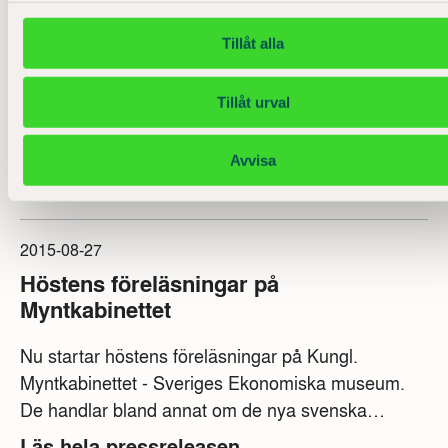
2015-12-14
Plåtmynt och pepparkakor
Tillåt alla
Jullovet på Myntkabinettet handlar om plåtmynt,
Tillåt urval
pepparkakor och 1700-tal. Familjevisning i museet
med Mamsell Silverstierna som sedan håller öppet
Avvisa
i pepparkaksverkstan.
Läs hela pressreleasen
2015-08-27
Höstens föreläsningar på
Myntkabinettet
Nu startar höstens föreläsningar på Kungl.
Myntkabinettet - Sveriges Ekonomiska museum.
De handlar bland annat om de nya svenska
sedlarna, årets ekonomipristagare och bitcoin. I
Läs hela pressreleasen