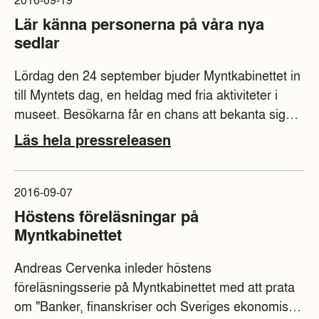
Lär känna personerna på våra nya
sedlar
Lördag den 24 september bjuder Myntkabinettet in
till Myntets dag, en heldag med fria aktiviteter i
museet. Besökarna får en chans att bekanta sig
med personerna på de kommande sedlarna -
Läs hela pressreleasen
Greta Garbo och Birgit Nilsson.
2016-09-07
Höstens föreläsningar på
Myntkabinettet
Andreas Cervenka inleder höstens
föreläsningsserie på Myntkabinettet med att prata
om "Banker, finanskriser och Sveriges ekonomiska