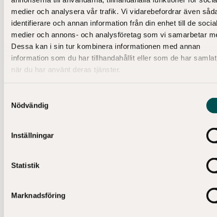
medier och analysera vår trafik. Vi vidarebefordrar även såd
The Flowing Hair Silver Dollar från 1794 är det
identifierare och annan information från din enhet till de socia
första dollarmyntet som präglades i USA. Det unika
medier och annons- och analysföretag som vi samarbetar m
myntet är nu på visningsturné i Europa och under
Dessa kan i sin tur kombinera informationen med annan
information som du har tillhandahållit eller som de har samlat
två dagar finns det att se på Myntkabinettet i
Läs hela pressreleasen
när du har använt deras tjänster.
Stockholm, den 29 februari och 1 mars.
Samtyckesval
2016-01-26
Nödvändig
Föreläsningar på temat ekonomi
Inställningar
Nu startar vårens föreläsningsserie på Kungl.
Myntkabinettet - Sveriges ekonomiska museum.
Som vanligt ges inspirerande aspekter på
Statistik
ekonomiska frågor. Bland ämnena som tas upp
Läs hela pressreleasen
finns delningsekonomin, det kontantlösa samhället
Marknadsföring
och vad som händer i Kina.